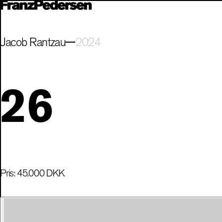
Jacob Rantzau
2024
26
Pris:
45.000
DKK